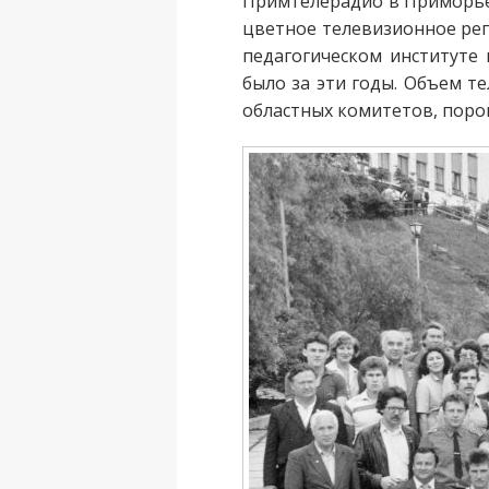
Примтелерадио в Приморье 
цветное телевизионное ре
педагогическом институте 
было за эти годы. Объем т
областных комитетов, поро