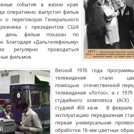
вные события в жизни края.
да оперативно выпустил фильм
» о переговорах Генерального
Брежнева с президентом США
е день фильм показан по
. Благодаря «Дальтелефильму»
ли регулярно проводиться
ных фильмов.
Весной 1976 года программы
телевидения стали ц
помощью отечественной пере
телевидения «Лотос», а с 1979
студийного комплекса (АСК)
студией 450 кв.м. В феврале 
эксплуатацию передвижная стан
первая универсальная прояв
обработки 16-мм цветных обращ