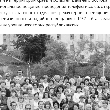
и на территории краев и областей Дальнего Востока,
гиональное вещание, проведение телефестивалей, отк
искусств заочного отделения режиссеров телевидения 
елевизионного и радийного вещания к 1987 г. был сам
й на уровне некоторых республиканских.