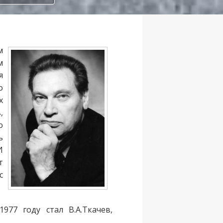
м
м
я
о
х
,
ю
ь
И
т
с
77 году стал В.А.Ткачев,