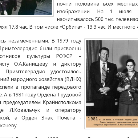
почти половина всех местны
изображении. На 1 июля 
насчитывалось 500 тыс. телевиз
 17,8 час. В том числе «Орбита» - 13,3 час. И местного 4
сь незамеченными. В 1979 году
 Примтелерадио были присвоены
ботников культуры РСФСР –
листу О.А.Канищеву и диктору
у Примтелерадио удостоилось
ний народного хозяйства (ВДНХ)
успехи в пропаганде передового
. А в 1981 году Ордена Трудовой
ны председателем Крайисполкома
це Л.Ковальчук и оператору
цкой, а Орден Знак Почета -
Ткачеву.