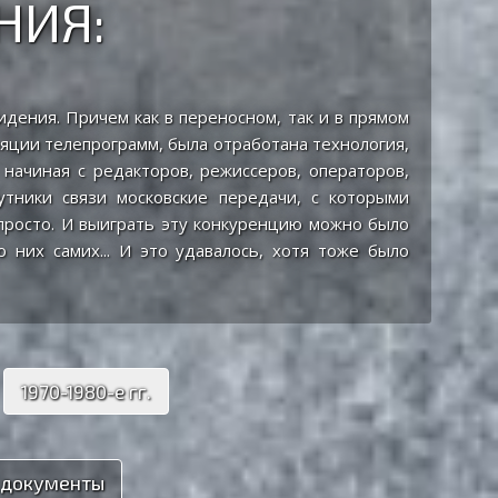
НИЯ:
дения. Причем как в переносном, так и в прямом
ляции телепрограмм, была отработана технология,
начиная с редакторов, режиссеров, операторов,
утники связи московские передачи, с которыми
епросто. И выиграть эту конкуренцию можно было
 них самих... И это удавалось, хотя тоже было
1970-1980-е гг.
 документы