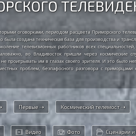
ОРСКОГО ТЕЛЕВИДЕ
оторыми оговорками, периодом расцвета Приморского телеви
го была создана техническая база для производства и транс
коление телевизионных работников всех специальностей, 
емаловажно, во Владивосток пришли через космические сп
 не проигрывать им в глазах своего зрителя. И это было н
естных проблем, безпафосного разговора с приморцами о
⇢
Первые ⇢
Космический телемост ⇢
Видео
Фото
Сценарии и