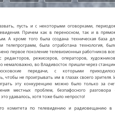
азвать, пусть и с некоторыми оговорками, периодо
евидения. Причем как в переносном, так и в прямо
ым. А кроме того была создана техническая база дл
ии телепрограмм, была отработана технология, был
чено первое поколение телевизионных работников все
с редакторов, режиссеров, операторов, художников
 что немаловажно, во Владивосток пришли через станци
московские передачи, с которыми приходилос
ь, чтобы не проигрывать им в глазах своего зрителя. 
играть эту конкуренцию можно было только за сче
щения местных проблем, безпафосного разговора 
 это удавалось, хотя тоже было непросто!
го комитета по телевидению и радиовещанию в 19