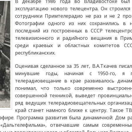
В декабре 1986 года во Владивостоке был
эксплуатацию нового телецентра. Он строился
сотрудники Примтелерадио не раз и не 2 про
Фотографии одного из них сохранились в 
последний из построенных в СССР телецентр
телевизионного и радийного вещания в При
среди краевых и областных комитетов СС
республиканских.
Оценивая сделанное за 35 лет, В.А.Ткачев писа
минувшие годы, начиная с 1950-го, я 
телерадиовещание в крае развивалось динам
понимал, что только современно выстроен
совершенной техникой, выведет провинциальн
ряд ведущих телерадиовещательных организац
край станет намного ближе к центру. Такое Т
фире. Программа развития была динамичной: Дом ра
 «Дальтелефильма», отвечавшие самым современн