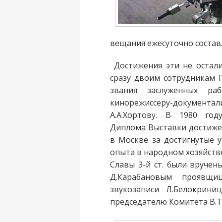
вещания ежесуточно составлял
Достижения эти не остали
сразу двоим сотрудникам
звания заслуженных ра
кинорежиссеру-документа
А.А.Хортову. В 1980 год
Диплома Выставки достиже
в Москве за достигнутые 
опыта в народном хозяйстве
Славы 3-й ст. были вруче
Д.Карабановым проявщи
звукозаписи Л.Белокрини
председателю Комитета В.