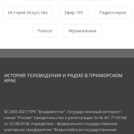
История Искусство
Эфир 105
Радиоочерки
Разное
Музыкальные
[xfgiven_photogallery][xfvalue_photogallery]
[/xfgiven_photogallery]
ИСТОРИЯ ТЕЛЕВИДЕНИЯ И РАДИО В ПРИМОРСКОМ
КРАЕ
© 2003-2021 ГТРК "Владивосток". Государственный интернет-
канал "Россия" (свидетельство о регистрации Эл № ФС 77-59166
от 22.08.2014). Учредитель - федеральное государственное
унитарное предприятие "Всероссийская государственная