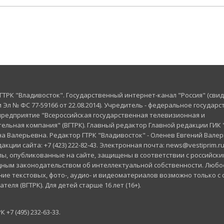
 ГТРК "Владивосток". Государственный интернет-канал "Россия" (сви
 Эл № ФС 77-59166 от 22.08.2014). Учредитель - федеральное государ
редприятие "Всероссийская государственная телевизионная и
льная компания" (ВГТРК). Главный редактор Главной редакции ГИК "
а Валерьевна. Редактор ГТРК "Владивосток" - Оленев Евгений Валер
кции сайта: +7 (423) 222-82-43. Электронная почта: news@vestiprim.ru
ы, опубликованные на сайте, защищены в соответствии с российски
ным законодательством об интеллектуальной собственности. Любо
ие текстовых, фото-, аудио- и видеоматериалов возможно только с 
еля (ВГТРК). Для детей старше 16 лет (16+).
+7 (495) 232-63-33.