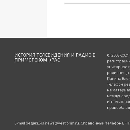
ИСТОРИЯ ТЕЛЕВИДЕНИЯ И РАДИО В
© 2003-2021
ПРИМОРСКОМ КРАЕ
регистрации
унитарное п
радиовещате
Панина Елен
Телефон реда
на материал
международ
использован
правообладат
E-mail редакции news@vestiprim.ru. Справочный телефон ВГТРК 