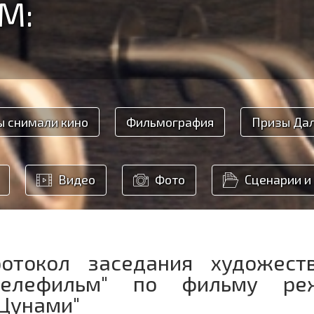
М:
ы снимали кино
Фильмография
Призы Да
Видео
Фото
Сценарии и
отокол заседания художест
ьтелефильм" по фильму ре
Цунами"