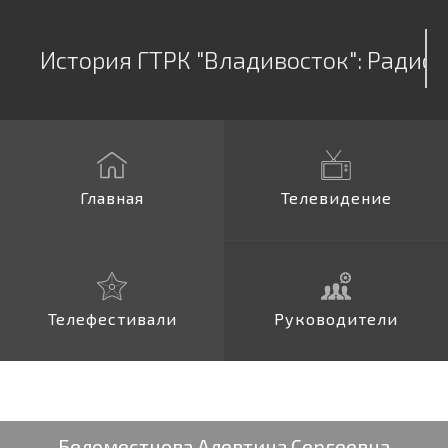
История ГТРК "Владивосток":
Дальт
Главная
Телевидение
Телефестивали
Руководители
Беломестнова Алевтина Сергеевна