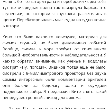
меня в бот со штормтрапа и перебросил через себя,
тут же очередная волна так швырнула баркас, что
ступеньки, по которым я спускался, разлетелись в
щепки. Перебазировались мы с судна на судно ночью
в шторм.
Кино это было какое-то невезучее, материал для
съемок скучный, не было динамичных событий.
Вообще, съемка в море требует от киношников
большой изобретательности и наблюдательности. Я
как-то обратил внимание, как ученые и водолазы
смотрят «Ну, погоди!». Видиков тогда еще не было,
смотрели с 8-миллиметрового проектора без звука.
Самым интересным были комментарии зрителей:
они болели за бедолагу волка и осуждали
подленького зайца. Я предложил Вите снять такой
непредусмотренный эпизод для фильма.
— Да, ну, Пат, х…ня получится. Мы же пи….тое кино