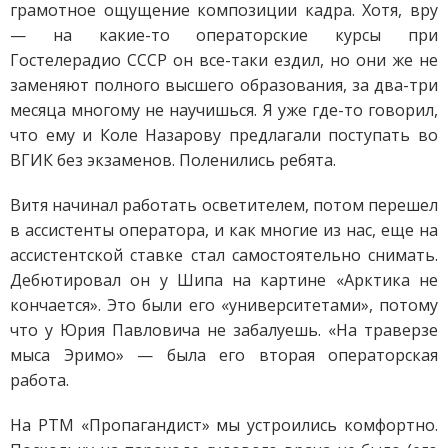
грамотное ощущение композиции кадра. Хотя, вру
— на какие-то операторские курсы при
Гостелерадио СССР он все-таки ездил, но они же не
заменяют полного высшего образования, за два-три
месяца многому не научишься. Я уже где-то говорил,
что ему и Коле Назарову предлагали поступать во
ВГИК без экзаменов. Поленились ребята.
Витя начинал работать осветителем, потом перешел
в ассистенты оператора, и как многие из нас, еще на
ассистентской ставке стал самостоятельно снимать.
Дебютировал он у Шипа на картине «Арктика не
кончается». Это были его «университетами», потому
что у Юрия Павловича не забалуешь. «На траверзе
мыса Эримо» — была его вторая операторская
работа.
На РТМ «Пропагандист» мы устроились комфортно.