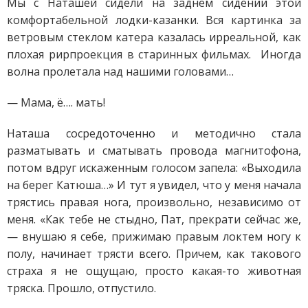
Мы с Наташей сидели на заднем сидении этой
комфортабельной лодки-казанки. Вся картинка за
ветровым стеклом катера казалась ирреальной, как
плохая рирпроекция в старинных фильмах. Иногда
волна пролетала над нашими головами…
— Мама, ё…. мать!
Наташа сосредоточенно и методично стала
разматывать и сматывать провода магнитофона,
потом вдруг искаженным голосом запела: «Выходила
на берег Катюша…» И тут я увидел, что у меня начала
трястись правая нога, произвольно, независимо от
меня. «Как тебе не стыдно, Пат, прекрати сейчас же,
— внушаю я себе, прижимаю правым локтем ногу к
полу, начинает трясти всего. Причем, как такового
страха я не ощущаю, просто какая-то животная
тряска. Прошло, отпустило.