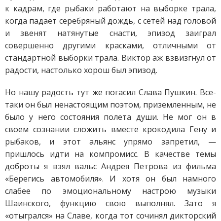
к кадрам, где рыбаки работают на выборке трала,
когда падает серебряный дождь, с сетей над головой
и звенят натянутые снасти, эпизод заиграл
совершенно другими красками, отличными от
стандартной выборки трала. Виктор аж взвизгнул от
радости, настолько хорош был эпизод.
Но нашу радость тут же погасил Слава Пушкин. Все-
таки он был ненастоящим поэтом, приземленным, не
было у него состояния полета души. Не мог он в
своем сознании сложить вместе крокодила Гену и
рыбаков, и этот альянс упрямо запретил, —
пришлось идти на компромисс. В качестве темы
доброты я взял вальс Андрея Петрова из фильма
«Берегись автомобиля». И хотя он был намного
слабее по эмоциональному настрою музыки
Шаинского, функцию свою выполнял. Зато я
«отыгрался» на Славе, когда тот сочинял дикторский