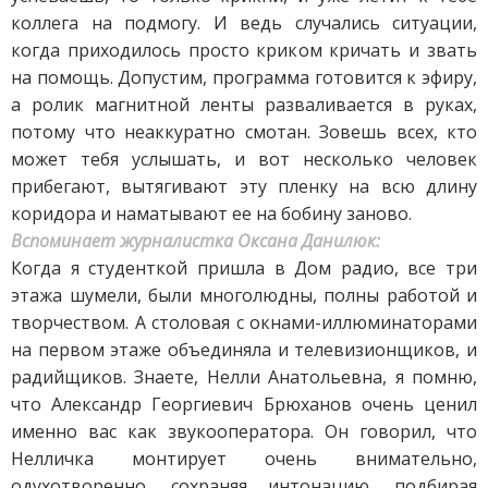
коллега на подмогу. И ведь случались ситуации,
когда приходилось просто криком кричать и звать
на помощь. Допустим, программа готовится к эфиру,
а ролик магнитной ленты разваливается в руках,
потому что неаккуратно смотан. Зовешь всех, кто
может тебя услышать, и вот несколько человек
прибегают, вытягивают эту пленку на всю длину
коридора и наматывают ее на бобину заново.
Вспоминает журналистка Оксана Данилюк:
Когда я студенткой пришла в Дом радио, все три
этажа шумели, были многолюдны, полны работой и
творчеством. А столовая с окнами-иллюминаторами
на первом этаже объединяла и телевизионщиков, и
радийщиков. Знаете, Нелли Анатольевна, я помню,
что Александр Георгиевич Брюханов очень ценил
именно вас как звукооператора. Он говорил, что
Нелличка монтирует очень внимательно,
одухотворенно, сохраняя интонацию, подбирая