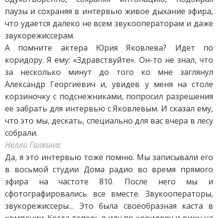
паузы и сохраняя в интервью живое дыхание эфира,
что удается далеко не всем звукооператорам и даже
звукорежиссерам.
А помните актера Юрия Яковлева? Идет по
коридору. Я ему: «Здравствуйте». Он-то не знал, что
за несколько минут до того ко мне заглянул
Александр Георгиевич и, увидев у меня на столе
корзиночку с подснежниками, попросил разрешения
ее забрать для интервью с Яковлевым. И сказал ему,
что это мы, дескать, специально для вас вчера в лесу
собрали.
Нелли Галкина:
Да, я это интервью тоже помню. Мы записывали его
в восьмой студии Дома радио во время прямого
эфира на частоте 810. После него мы и
сфотографировались все вместе. Звукооператоры,
звукорежиссеры… Это была своеобразная каста в
компании. Когда теперь я иду по коридору и вижу на