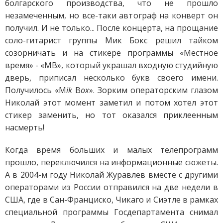
болгарского производства, что не прошло
незамеченным, но все-таки автограф на конверт он
получил. И не только... После концерта, на прощание
соло-гитарист группы Мик Бокс решил тайком
созорничать и на стикере программы «Местное
время» - «МВ», который украшал входную студийную
дверь, приписал несколько букв своего имени.
Получилось «M
ik
B
ox
». Зорким операторским глазом
Николай этот момент заметил и потом хотел этот
стикер заменить, но тот оказался приклеенным
насмерть!
Когда время больших и малых телепрограмм
прошло, переключился на информационные сюжеты.
А в 2004-м году Николай Журавлев вместе с другими
операторами из России отправился на две недели в
США, где в Сан-Франциско, Чикаго и Сиэтле в рамках
специальной программы Госдепартамента снимал