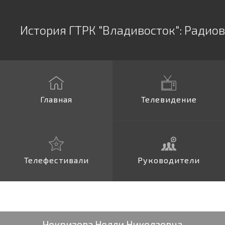
История ГТРК "Владивосток":
Радио
Главная
Телевидение
Телефестивали
Руководители
Чекризова Нелли Николаевна