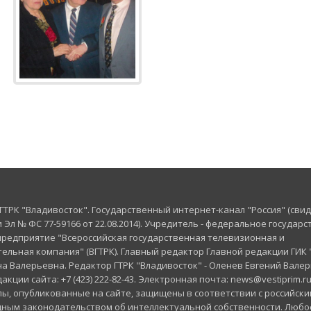
 ГТРК "Владивосток". Государственный интернет-канал "Россия" (сви
 Эл № ФС 77-59166 от 22.08.2014). Учредитель - федеральное государ
редприятие "Всероссийская государственная телевизионная и
льная компания" (ВГТРК). Главный редактор Главной редакции ГИК "
а Валерьевна. Редактор ГТРК "Владивосток" - Оленев Евгений Валер
кции сайта: +7 (423) 222-82-43. Электронная почта: news@vestiprim.ru
ы, опубликованные на сайте, защищены в соответствии с российски
ным законодательством об интеллектуальной собственности. Любо