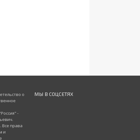
МЫ В СОЦСЕТЯХ
детельство о
ственное
Россия" -
ьевич.
. Все права
м и
е