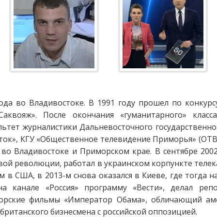
года во Владивостоке. В 1991 году прошел по конкур
Саквояж». После окончания «гуманитарного» класс
льтет журналистики Дальневосточного государственно
ток», КГУ «Общественное телевидение Приморья» (ОТВ-П
во Владивостоке и Приморском крае. В сентябре 2002
вой революции, работал в украинском корпункте телека
 в США, в 2013-м снова оказался в Киеве, где тогда н
на канале «Россия» программу «Вести», делал реп
вторские фильмы «Император Обама», обличающий ам
 британского бизнесмена с российской оппозицией.