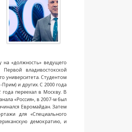
су на «должность» ведущего
а Первой владивостокской
го университета. Студентом
рим) и других. С 2000 года
 года переехал в Москву. В
нала «Россия», в 2007-м был
ачинался Евромайдан. Затем
ортажи для «Специального
ериканскую демократию, и