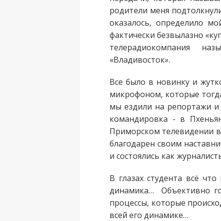
родители меня подтолкнули
оказалось, определило мо
фактически безвылазно «ку
телерадиокомпания назы
«Владивосток».
Все было в новинку и жут
микрофоном, которые тогда
мы ездили на репортажи и 
командировка - в Пхенья
Приморском телевидении в
благодарен своим наставни
и состоялись как журналист
В глазах студента всё чт
динамика… Объективно гов
процессы, которые происход
всей его динамике…