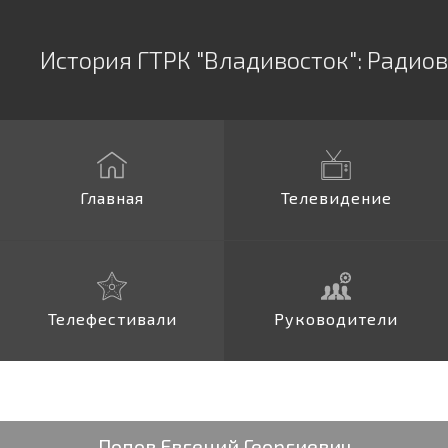
История ГТРК "Владивосток":
Радио
Главная
Телевидение
Телефестивали
Руководители
Попов Евгений Георгиевич