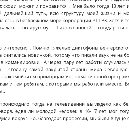
: сходи, может и понравится… Мне было тогда 13 лет и
й дальнейший путь, всю структуру моей жизни и мо
паюсь» в безбрежном море корпорации ВГТРК. Хотя в т
валась по-другому: Тихоокеанской государстве
ко интересно… Помню тяжелые диктофоны венгерского 
 считались новинкой, потому что писали звук не на бо
в командировки. А через пару лет работы случилась 
н - столицу самой закрытой страны мира Северную
 знакомой всем приморцам информационной программ
кам и тем ребятам, с которыми мы работали вместе. Вс
ы…
о происходило тогда на телевидении выглядело как б
оря, едва ли молодой человек в 16-17 лет мог тог
или вокруг. Но, благодаря профессии, мы были в гуще