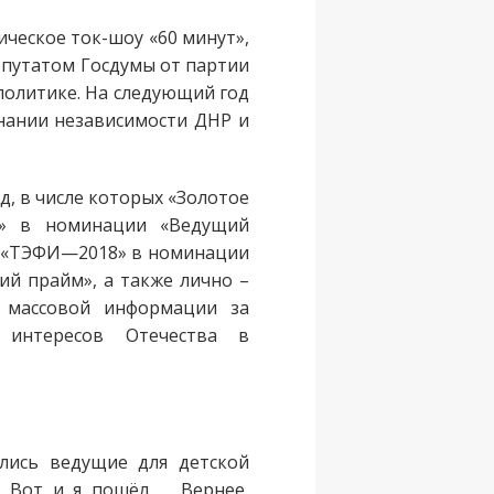
ческое ток-шоу «60 минут»,
депутатом Госдумы от партии
политике. На следующий год
знании независимости ДНР и
, в числе которых «Золотое
7» в номинации «Ведущий
, «ТЭФИ—2018» в номинации
й прайм», а также лично –
в массовой информации за
 интересов Отечества в
ались ведущие для детской
ю. Вот и я пошёл… Вернее,