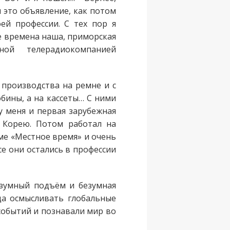
 это объявление, как потом
ей профессии. С тех пор я
е времена наша, приморская
нной телерадиокомпанией
производства на ремне и с
бины, а на кассеты… С ними
у меня и первая зарубежная
 Корею. Потом работал на
е «Местное время» и очень
е они остались в профессии
езумный подъём и безумная
да осмысливать глобальные
 событий и познавали мир во