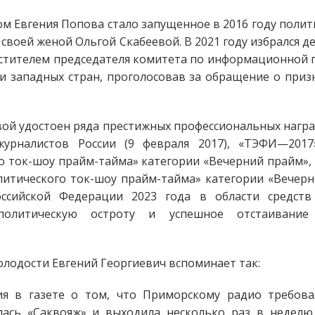
 Евгения Попова стало запущенное в 2016 году полити
 своей женой Ольгой Скабеевой. В 2021 году избрался 
местителем председателя комитета по информационной 
и западных стран, проголосовав за обращение о при
вой удостоен ряда престижных профессиональных наград
журналистов России (9 февраля 2017), «ТЭФИ—201
о ток-шоу прайм-тайма» категории «Вечерний прайм»
итического ток-шоу прайм-тайма» категории «Вечерни
ссийской Федерации 2023 года в области средст
 политическую остроту и успешное отстаивание
олодости Евгений Георгиевич вспоминает так:
ия в газете о том, что Приморскому радио требов
лась «Саквояж» и выходила несколько раз в недел