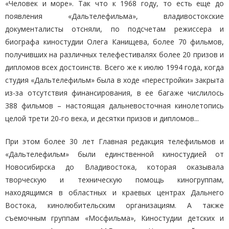
«Человек и море».
Так что к 1968 году, то есть еще до
появления «Дальтелефильма», владивостокские
документалисты отсняли, по подсчетам режиссера и
биографа киностудии Олега Канищева, более 70 фильмов,
получивших на различных телефестивалях более 20 призов и
дипломов всех достоинств. Всего же к июлю 1994 года, когда
студия «Дальтелефильм» была в ходе «перестройки» закрыта
из-за отсутствия финансирования, в ее багаже числилось
388 фильмов – настоящая дальневосточная кинолетопись
целой трети 20-го века, и десятки призов и дипломов...
При этом более 30 лет Главная редакция телефильмов и
«Дальтелефильм» были единственной киностудией от
Новосибирска до Владивостока, которая оказывала
творческую и техническую помощь киногруппам,
находящимся в областных и краевых центрах Дальнего
Востока, кинолюбительским организациям. А также
съемочным группам «Мосфильма», Киностудии детских и