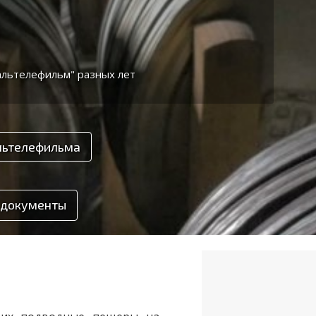
альтелефильм" разных лет
льтелефильма
 документы