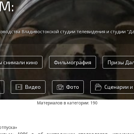
М:
зводства Владивостокской студии телевидения и студии "Д
ы снимали кино
Фильмография
Призы Да
Видео
Фото
Сценарии и
Материалов в категории: 190
отпуска»