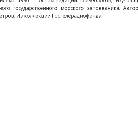
ильм» 1986 г. об экспедиции спелеологов, изуча
ного государственного морского заповедника. Авто
етров. Из коллекции Гостелерадиофонда