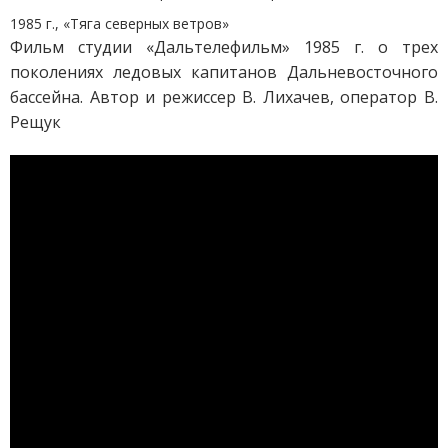
1985 г., «Тяга северных ветров»
Фильм студии «Дальтелефильм» 1985 г. о трех
поколениях ледовых капитанов Дальневосточного
бассейна.
Автор и режиссер В. Лихачев, оператор В.
Рещук